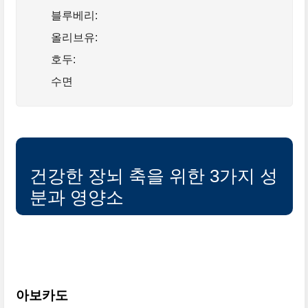
블루베리:
올리브유:
호두:
수면
건강한 장뇌 축을 위한 3가지 성
분과 영양소
아보카도