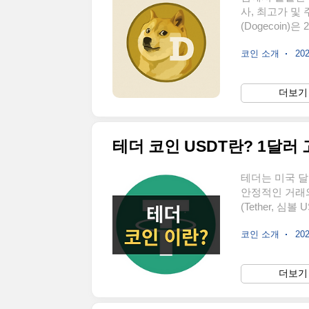
사, 최고가 
(Dogecoin)
파머(Jackso
코인 소개
202
트로 삼고 있으
지자와 실질적
인을 기반으로 
더보기 
공식 홈페이지: 
은 다른 암호화
테더 코인 USDT란? 1달러
테더는 미국 달
안정적인 거래
(Tether, 
다. 원래 목적
코인 소개
202
화폐 거래소 간
Tether Li
고 밝혀왔습니다
더보기 
나로, 암호화
다 공식 홈페이지: 