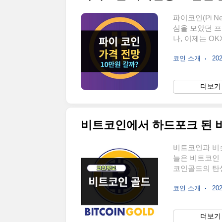
파이코인(Pi N
심을 모았던 프
나, 이제는 OK
화폐입니다.그
코인 소개
202
앞으로 얼마까
시총에 따른 분
캠소리를 들으며
더보기 
는 조롱을 듣
라고 칭찬해 주
정..
비트코인에서 하드포크 된 
비트코인과 비슷
늘은 비트코인
코인골드의 탄생
되어 탄생한 
코인 소개
202
로운 블록체인
의 탄생 배경은 
개발자들은 거
더보기 
하지만 일부 