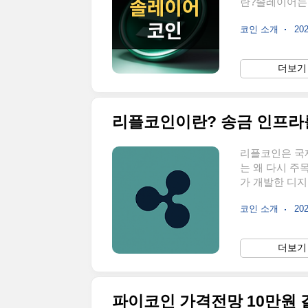
란?솔레이어는
이어2 인프라로
코인 소개
202
시 예치할 수 
추가 수익을 얻
합니다. 정식 표
더보기 
프로젝트로 분류됩니다. 🔗 관련사이트 👉 
큰 구조와 유통 
리플코인이란? 송금 인프라
리플코인은 국제
는 왜 다시 주
가 개발한 디지
으로 하되 비
코인 소개
202
의 협업을 중
비트코인과는 다
시바이누처럼 
더보기 
용되는 걸 목
종 헷갈리지만 
대부분의 사람들
파이코인 가격전망 10만원 