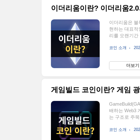
이더리움이란? 이더리움2.0
이더리움은 블
현하는 대표적
리를 오랜기간
니다. 이더리움 
코인 소개
202
오픈소스 블록
한 계약인 ‘스마
활용 범위를 
더보기 
플리케이션(DAp
은 주요 블록체
게임빌드 코인이란? 게임 광
GameBuild
배하는 Web3
는 구조로 주목
이란GAME2는
코인 소개
202
입니다. 업비트
심볼명은 과거 