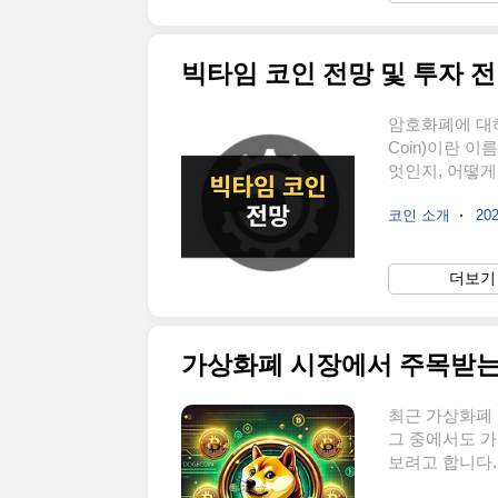
수익이 감소할 
드는 기..
빅타임 코인 전망 및 투자 
암호화폐에 대해
Coin)이란 
엇인지, 어떻게
게 설명해드리
코인 소개
202
하나로, 게임
자가 블록체인 
NFT(대체불가
더보기 
게임 플레이를 
다. ✅ 총 발행량 
가상화폐 시장에서 주목받는
최근 가상화폐
그 중에서도 가
보려고 합니다.
양의 로고로 유