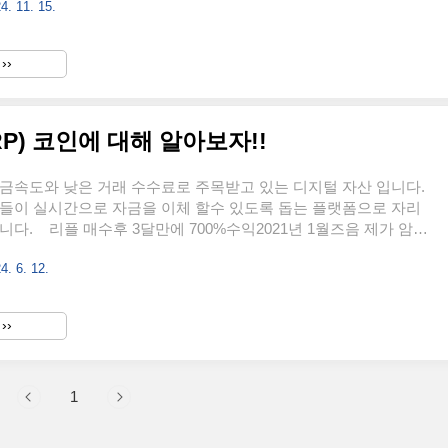
4. 11. 15.
을 하고 있는지 자세히 살펴봅시다. 도지코인의 기원과 탄생 배경
coin)은 2013년 12월 6일 IBM 출신 소프트웨어 개발자 빌리 마커
가 만든 가상화폐입니다. 이 코인은 인터넷에서 인기 있는 시바견
››
 바탕으로 만들어졌으며, 처음에는 장난으로 시작되었습니다.그러나
크 테슬라 CEO가 트위터에서 도지코인을 언급하면서..
P) 코인에 대해 알아보자!!
금속도와 낮은 거래 수수료로 주목받고 있는 디지털 자산 입니다.
관들이 실시간으로 자금을 이체 할수 있도록 돕는 플랫폼으로 자리
니다. 리플 매수후 3달만에 700%수익2021년 1월즈음 제가 암호
을 하게 된 계기는 SEC와의 소송진행중으로 300원대까지 떨어진
4. 6. 12.
 위함이었습니다. 뭣도 모르는 코린이 시절 나름 분석을 해본 결
단을 했고 매수후 3달정도후 700프로 가까이 올르는 것을 보며 주
구들을 놀리며 저에게 좋은 추억을 주었던 코인이기에 애정이 남다
››
리플은 제가 매수 한 첫코인이라 장투로 가지고 있기로 계획하였고
어가있는 시드(투자금)를 전부 빼고 업비트라는 사이트를 가입해..
1