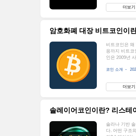
GAME2로 표
더보기 
분배하며, 광고
어는 단순히 게
암호화폐 대장 비트코인이란
비트코인은 왜 
응까지 비트코
인은 2009년
기반 암호화폐
코인 소개
202
지지 않았습니다
로 탄생했으며
다. 화폐의 본
더보기 
BTC라는 약어
호화폐 시장의 
들보다는 기술력
솔라나 기반 
다. 어떤 구