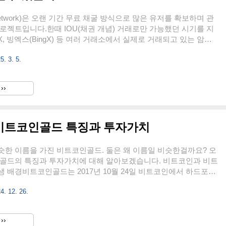
etwork)은 오랜 기간 무료 채굴 방식으로 많은 유저를 확보하며 관
로젝트입니다.한때 IOU(채권 개념) 거래로만 가능했던 시기를 지
X, 빙엑스(BingX) 등 여러 거래소에서 실제로 거래되고 있는 암호
렇다면 현재 파이코인의 상장 시세는 어떤 흐름을 보이고 있으며,
5. 3. 5.
지 상승할 가능성이 있을까요? 지극히 개인적인 생각이며 단순히
석을 해보겠습니다.파이코인 상장 후 극초기 시세 많은 비판과 스
 "다단계다, 메인넷은 절대 못나온다, 절대 상장하지 못한다" 라
››
던 파이코인이 거래소 상장을 했다는 점에서 일단 성공한 프로젝트
고 싶습니다. 드디어 상장한 코인으로 인정받게 된것입니다. 상
비트코인골드 특징과 투자가치
한 이름을 가진 비트코인골드. 둘은 왜 이름일 비슷한걸까요? 오
 골드의 특징과 투자가치에 대해 알아보겠습니다. 비트코인과 비트
 배경비트코인골드는 2017년 10월 24일 비트코인에서 하드포크
암호화폐입니다. 하드포크란 기존의 블록체인과는 호환되지 않는 새
4. 12. 26.
에서 암호화폐를 새롭게 발행하는 것을 의미합니다. 비트코인 골드
다음과 같습니다. 1.세그윗(SegWit) 이슈: 2016년 7월, 비트코인
래 처리 속도를 개선하기 위해 세그윗을 적용하기로 합의했습니다.
››
채굴자들은 세그윗이 적용되면 채굴 난이도가 상승하고, 자신들의