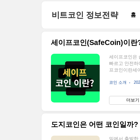
본문 바로가기
비트코인 정보전략
홈
세이프코인(SafeCoin)이
세이프코인은 
빠르고 안전하
프코인이란세이
꾸는 프로젝트입
코인 소개
202
(Solana)
빠른 속도와 낮
커뮤니티 중심 
더보기 
거래 수단에 그
은 사람에게 쓰
세이프챗(..
도지코인은 어떤 코인일까? 
밈에서 출발한 