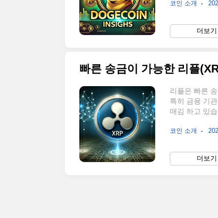
코인 소개
202
에서 어떤 역할
도지코인(Doge
스와 잭슨 팔머
더보기 
밈(meme)을
이후 일론 머스
빠른 송금이 가능한 리플(XR
리플은 빠른 송
특히 금융 기
매김 하고 있습
화폐에 첫 입문
코인 소개
202
리플을 매수하기
과 최저가라 판
식을 했던 친
더보기 
릅니다. 이때 
다른 투자에 들