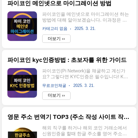
파이코인 메인넷으로 마이그레이션 방법
지 정리되어있으니 친구들한테도 널리널리
공유 해주세용~! 1. 파이코인 앱 가입과 초
파이코인을 메인넷으로 마이그레이션 하는
기 설정 (가입후 1주일안에)파이코인 앱 설
방법에 대해 알아보겠습니다. 이과정은 필
치 및 회원가입App Store 또는 Google Play
수로 해줘야 하는 과정이며 실제로 채굴한
에서 'Pi Network' 검색 후 다운로드합니다.
카테고리 없음
2025. 3. 21.
파이를 내 지갑으로 옮기기 위한 절차 입니
초대 코드(kjw129) 입력 후 계정을 생성하
다. 방법은 매우 간단합니다.사전체크사항
더보기 ››
고, 매일 채굴 버튼을 눌러 채굴을 시작합니
지갑 존재 여부이과정을 진행하려면 파이코
다.매일 채굴 하고 kyc 인증이 완료된 초대
인을 받을 지갑이 생성되어 있어야 합니다.
코드를 선..
지갑이 생성되지 않은 분들은 지갑을 생성
파이코인 kyc인증방법 : 초보자를 위한 가이드
하고 소유권 확인까지 하신 후 진행하시기
바랍니다. KYC 신청서 제출도 안하신분들
파이코인(Pi Network)을 채굴하고 계신가
은 진행하신후 하시는 것이 좋습니다. 이건
요? 그렇다면 KYC인증은 필수입니다! KYC
신청후 완료까지 기간이 언제까지 걸릴지
인증을 완료해야 채굴한 파이코인을 실제로
모르기 때문에 빠르게 할수록 좋습니다. 🔗
무료코인채굴
2025. 3. 21.
내 지갑으로 받을수 있고, 거래할 수 있습니
관련글 🔗 파이코인 지갑 생성방법 ➜ 🔗
다. KYC 인증, 왜 해야 할까요?KYC 인증은
더보기 ››
KYC 신청방법 ➜ 마이그레이션이란?마이
단순히 귀찮은 절차가 아닙니다. KYC 인증
그레이션이란 그동안 모은 파이코인을 실제
을 미루면 채굴한 파이코인을 전부 잃을 수
블록체인 네트워크(메인넷)로 이동하는 과
도 있습니다! 파이 네트워크 공지사항을 꾸
정을..
영문 주소 번역기 TOP3 (주소 작성 사이트 작성 tip)
준히 확인하고, KYC 관련 화면이 등장 한다
면 빠르게 인증을 완료하는 것이 좋습니
해외 직구를 하거나 해외 코인 거래소에서
다. 1인 1계정 원칙 준수: KYC 인증을 통해
신원인증을 할때 한글 주소를 영어 주소로
봇(Bot)이나 가짜 계정을 방지하고, 공정한