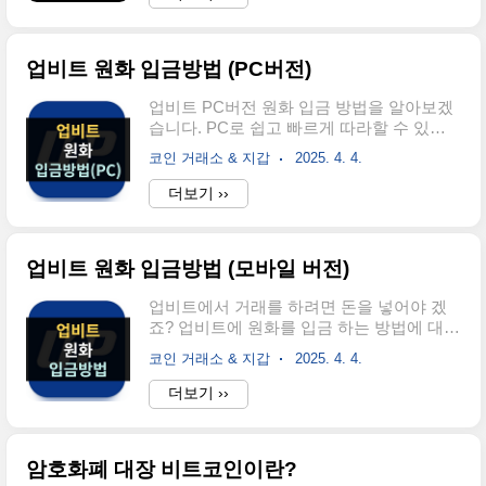
어납니다. GAME2 코인이란GAME2는
와 같은 주요 블록체인 기술의 기반이 되어
GameBuild 생태계에서 사용되는 이더리움
전 세계 개발자 커뮤니티에서..
기반의 유틸리티 토큰입니다. 업비트에서의
업비트 원화 입금방법 (PC버전)
명칭은 게임빌드(GAME2)로 불리고 있습니
다. GAME2의 심볼명은 과거 거래지원 종료
업비트 PC버전 원화 입금 방법을 알아보겠
된 GAME(게임크레딧)과의 혼동을 막기 위
습니다. PC로 쉽고 빠르게 따라할 수 있도
해 GAME2로 표기되었습니다.GameBuild는
록 정리해 보았습니다. 업비트에서 암호화
게임 내 광고 수익을 개발자와 유저에게 분
코인 거래소 & 지갑
2025. 4. 4.
폐를 거래하기 위해 가장 먼저 해야 할 일은
배하며, 광고 자체도 NFT처럼 거래할 수 있
바로 원화 입금입니다. PC를 통해 업비트에
더보기 ››
는 구조를 갖추고 있습니다. 플레이어는 단
접속하면 보다 넓은 화면에서 편리하게 입
순히 게임을 즐기기만 하는 것이 아니라, 광
출금 관리가 가능합니다. 입금 준비업비트
고에 참여..
에 원화를 입금하려면 먼저 케이뱅크 계좌
업비트 원화 입금방법 (모바일 버전)
에 입금할 금액이 준비되어 있어야 합니다.
예를 들어 내가 300만원을 입금하고 싶다면
업비트에서 거래를 하려면 돈을 넣어야 겠
케이뱅크에 300만원이 있어야겠죠. 그리고
죠? 업비트에 원화를 입금 하는 방법에 대해
업비트에 케이뱅크 계좌가 연동이 되어있어
알아보겠습니다. 1단계: 업비트 계정 및 케
야 합니다. 준비가 되었다면 아래의 순서 대
코인 거래소 & 지갑
2025. 4. 4.
이뱅크 계좌 준비먼저 업비트 계정이 필요
로 진행하시면 업비트에 원화를 입금할수
합니다. 아직 계정이 없다면 업비트 웹사이
더보기 ››
있습니다. 모바일에서도 입금 방법은 동일
트 또는 앱을 통해 간편하게 가입할 수 있습
하나 화면구성이 조금 다르시기 떄문에 모
니다. 가입 시 이메일 주소, 휴대폰 인증 및
바일에서 진행할 분들은 아래글 참고하시기
신분증을 통한 본인 인증 절차를 완료해야
바..
암호화폐 대장 비트코인이란?
합니다.케이뱅크 계좌 개설 및 연동업비트