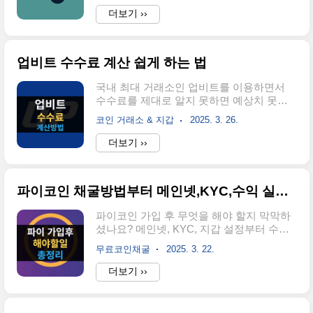
티 프로젝트로 분류됩니다. 🔗 관련사이
디지털 자산으로 2012년에 공식 출범했습니
더보기 ››
트 👉 솔레이어 공식 홈페이지솔레이어 토
다. 블록체인 기술을 기반으로 하되 비트코
큰 구조와 유통 정보총 발행량: 10억 LAYER
인처럼 완전히 탈중앙화된 구조는 아니며,
현재 유통량: 약 2.2억 LAYE..
은행이나 금융기관과의 협업을 중심으로 설
업비트 수수료 계산 쉽게 하는 법
계된 점이 가장 큰 특징입니다. 리플코인은
이더리움이나 비트코인과는 다른 자체 블록
국내 최대 거래소인 업비트를 이용하면서
체인인 XRP 레저 위에서 작동합니다. 도지
수수료를 제대로 알지 못하면 예상치 못한
코인이나 시바이누처럼 밈을 바탕으로 한
비용이 발생할 수 있습니다. 이 글은 코인을
재미용 코인이 아니라 실제 금융 시스템에
코인 거래소 & 지갑
2025. 3. 26.
처음 시작하는 '코린이'들을 위해 업비트 수
서 사용되는 걸 목표로 만든 실용적인 코인
수료에 대한 모든 것을 쉽고 자세하게 설명
더보기 ››
입니다 엑스알피로 명칭변경이름 때문에 종
하고, 똑똑하게 수수료를 절약하는 방법까
종 헷갈리지만 XRP는 코인의 이름이고 리
지 알려드립니다.업비트 수수료, 알고 보면
플은 이 코인을 만든 회사 이름입니다. 대부
꽤 큽니다🔴 거래 수수료란? 코인을 사고 팔
분의 사람들..
파이코인 채굴방법부터 메인넷,KYC,수익 실현까지 순서대로 따라하기
때 내는돈 처음에는 몇십 원에서 몇백 원 정
도라서 별것 아닌 것처럼 느껴지지만, 거래
파이코인 가입 후 무엇을 해야 할지 막막하
를 자주 하다 보면 수수료도 누적됩니다. 실
셨나요? 메인넷, KYC, 지갑 설정부터 수익
제로 제가 업비트를 이용한 지 6개월 정도
실현까지 초보자도 쉽게 따라 할 수 있도록
되었을 때, 수수료로 빠져나간 금액을 계산
무료코인채굴
2025. 3. 22.
정리했습니다. 이글을 즐겨찾기 해놓으신
해보니 무려 70만 원이 넘더군요. 주식 투자
후 천천히 작업을 해주시는게 좋습니다. 해
더보기 ››
에서 증권사 수수료를 꼼꼼히 따지듯, 가상
야할 작업이 은근히 있어서 하루에 다 하려
화폐도 마찬가지입니다. 수수료는 수익률에
면 피곤해 지니까 천천히 따라해보세요. 파
직접적인 영향을 미치기 때문에 무심코 ..
이코인 가입부터 나중에 거래소에 파는법까