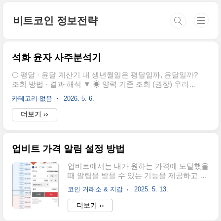
본문 바로가기
비트코인 정보전략
석화 윤자 사주분석기
🌕 평달 · 윤달 계산기 내 생년월일은 평달일까, 윤달일까?
조회 방법 · 결과 해석 ▼ ☀ 양력 기준 조회 (권장) 우리가
일상에서 사용하는 일반 달력(양력) 기준으로 조회합니다.
카테고리 없음
2026. 5. 6.
생년월일을 입력하면 해당 날짜의 음력 날짜와 함께 평달 /
윤달 여부를 바로 알려드립니다. 🌙 음력 기준 조회 양력
더보기 ››
생년월일을 모르고 음력 생년월일만 아는 경우에 선택하
세요. · 입력한 음력 월이 그 해에 윤달 없이 딱 한 번만 존
재했다면 → 평달로 확정되며, 이에 해당하는 양력 날짜를
업비트 가격 알림 설정 방법
함께 안내드립니다. · 입력한 음력 월이 그 해에 평달·윤달
로 두 번 존재했다면 ..
업비트에서는 내가 원하는 가격에 도달했을
때 알림을 받을 수 있는 기능을 제공하고 있
습니다. 이 기능을 활용하면 굳이 앱을 계속
코인 거래소 & 지갑
2025. 5. 13.
들여다보지 않아도 코인이 목표 가격에 도
달했을 때 즉시 확인할 수 있습니다. 아래 단
더보기 ››
계대로 따라해보세요. 가격 알람 설정하는