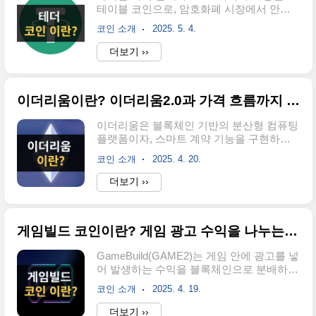
테이블 코인으로, 암호화폐 시장에서 안정
포크인 럭키코인을 기반으로 하고 있으며,
적인 거래와 유동성을 제공하는 것을 목표
라이트코인과 유사한 기술 구조를 가지고
코인 소개
2025. 5. 4.
로 합니다. 테더 코인이란테더(Tether, 심볼
있습니다. 공식 홈페이지:
USDT)는 미국 달러와 1:1로 연동되도록 설
더보기 ››
https://dogecoin.com도지코인의 특징공급
계된 스테이블 코인입니다. 원래 목적은 암
량 제한 없음도지코인은 다른 암호화폐와
호화폐의 높은 가격 변동성을 줄이기 위해
달리 발행량에 제한이 없습니다..
만들어졌으며, 암호화폐 거래소 간 송금이
이더리움이란? 이더리움2.0과 가격 흐름까지 총정리
나 자산 보호 수단으로 많이 사용됩니다. 테
더는 발행사인 Tether Limited가 보유한 실제
이더리움은 블록체인 기반의 분산형 컴퓨팅
달러 및 현금성 자산을 기반으로 USDT를
플랫폼이자, 스마트 계약 기능을 구현하는
발행한다고 밝혀왔습니다. 테더는 전 세계
대표적인 암호화폐 생태계입니다. 비트코인
적으로 가장 많이 사용되는 스테이블코인
코인 소개
2025. 4. 20.
에 이어 시가총액 기준 2위자리를 오랜기간
중 하나로, 암호화폐 시장에서 법정화폐와
지키고 있으며 다양한 분야에서 실질적인
더보기 ››
디지털 자산을 연결하는 가교 역할을 합니
활용이 이루어지고 있습니다. 이더리움 코
다 공식 홈페이지: https://tether.to 테더 코인
인이란이더리움(Ethereum, 약칭 ETH)은
의 특징..
2015년 정식 출시된 오픈소스 블록체인 플
게임빌드 코인이란? 게임 광고 수익을 나누는 Web3
랫폼입니다. 단순한 디지털 화폐를 넘어, 프
로그래밍 가능한 계약인 ‘스마트 계약
GameBuild(GAME2)는 게임 안에 광고를 넣
(Smart Contract)’을 처음으로 도입하며 블
어 발생하는 수익을 블록체인으로 분배하는
록체인 기술의 활용 범위를 획기적으로 넓
Web3 게임 인프라입니다. 개발자, 플레이
힌 시스템입니다. 이더리움 생태계에서는
코인 소개
2025. 4. 19.
어, 광고주가 함께 이익을 나누는 구조로 주
탈중앙화 애플리케이션(DApp)을 자유롭게
목받고 있으며, Web2 게임과의 호환성도 뛰
더보기 ››
개발할 수 있으며, NFT, 디파이(DeFi), DAO