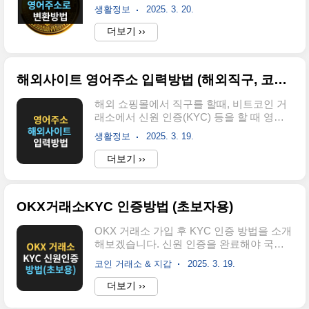
변환해서 입력해야 하는 경우가 많습니다.
채굴 환경을 조성합니다.불법 행위 방지: 자
생활정보
2025. 3. 20.
하지만 변환 방법을 몰라 어려움을 겪는 분
금 세탁, 테러 자금 조달 등 불법적인 활동을
들도 많죠. 이번 글에서는 한글 주소를 영어
더보기 ››
예방하여 파이코인의 건전성을 확보합니다.
주소로 변환하는 방법과 주요 변환 사이트 3
메인넷 참여 및 코인 사용: KYC 인증을 완료
군대를 소개해 보겠습니다. 영어 주소 변환
해야 ..
사이트 3한글 주소를 영어로 변환하는 괜찮
해외사이트 영어주소 입력방법 (해외직구, 코인 거래소 주소입력시)
은 사이트3곳을 추천해드리겠습니다.1. 네
이버 영문주소 변환기 🔹 사용 방법네이버
해외 쇼핑몰에서 직구를 할때, 비트코인 거
에서 영문주소 변환 검색네이버 검색창에
래소에서 신원 인증(KYC) 등을 할 때 영어
내주소 + 영문주소 로 검색시 자동으로 영어
주소를 입력해야 하는 경우가 있습니다. 항
주소 변환 결과화면 나옴🔹 장점✔ 빠르고
생활정보
2025. 3. 19.
목별 상세한 입력 방법에 대해 자세히 알아
간편하게 변환 가능✔ 웹사이트 없이 네이버
보고자 합니다. 영어주소 입력 tip 순서1. 주
더보기 ››
에서 바로 변환 🔗 네이버 영문주소 변환 바
소변환 사이트에서 번역2. 해외 사이트에 항
로가기 ➜ 2. 행정안전부 도로명주소 🔹 사
목에 맞게 입력 한글주소를 영어로 번역해
용 방법한글 주소 입력 후 ..
주는 사이트를 찾아서 영어주소로 변환한후
OKX거래소KYC 인증방법 (초보자용)
외국사이트에 항목별로 나눠서 복사 붙여넣
기 하면 됩니다. 🔗 영어주소 변환사이트 바
OKX 거래소 가입 후 KYC 인증 방법을 소개
로가기 ➜ 정보 입력시 한국어로 되어있지
해보겠습니다. 신원 인증을 완료해야 국내
않고 영어로 되어있어 조금 혼란스러울수
거래소에서 암호화폐를 입금,출금을 할수
있습니다. 우리나라랑 해외랑 주소 쓰는 기
코인 거래소 & 지갑
2025. 3. 19.
있기 때문에 회원가입후 필수로 해줘야 하
본개념이 조금 달라서 그런데 양식에 맞게
는 작업 입니다. 신원인증이 필요한 이유신
더보기 ››
찾아서 써주면 됩니다. 영어주소 기본 입력
원인증을 해야 국내거래소에서 코인을 OKX
폼은 아래와 같습니다. 주소 항목별 설명사