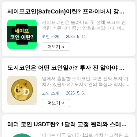
방법 (앱 기준)이 알림설정은 모바일 앱에서
만 실행할수 있는 기능입니다. pc에서는 설
세이프코인(SafeCoin)이란? 프라이버시 강화형 코인의 특징
정할수 없습니다. 코인의 가격이 원하는 가
격에 도달했을때 알람을 받길 원할때 유용
세이프코인은 솔라나의 첫 전체 포크로 탄
하게 사용할수 있습니다. 1. 업비트 앱 실행
생한 커뮤니티 중심 암호화폐입니다. 빠르
먼저 업비트 앱을 실행합니다. 2. 가격 알림
고 안전하며 친환경적인 구조로 실사용과
설정할 코인 선택예를 들어 리플을 설정하
코인 소개
2025. 5. 11.
보안성을 동시에 추구합니다. 세이프코인이
고 싶다면 검색창에서 해당 코인을 검색하
란세이프코인은 한마디로 빠르고, 안전하
더보기 ››
여 주문화면으로 들어옵니다. 3. 우측 상단
고, 친환경적인 암호화폐 를 꿈꾸는 프로젝
종 모양(🔔) 아이콘 클릭코인 상세 화면 우
트입니다. 2022년 4월에 처음 세상에 등장
측 상단에 위치한 종 모양 아..
했고 놀랍게도 솔라나(Solana)의 전체 블록
도지코인은 어떤 코인일까? 투자 전 알아야 할 특징과 미래 가치
체인을 포크한 세계 최초의 프로젝트예요.
솔라나의 장점인 빠른 속도와 낮은 수수료
밈에서 출발한 도지코인, 과연 진짜 투자 가
를 그대로 가져오면서, 보안성과 개인정보
치가 있을까요? 도지코인의 특징과 역사, 최
보호, 그리고 커뮤니티 중심 운영이라는 새
고가 및 주요 사건까지 정리해 보도록 하겠
옷을 입힌 것입니다. 이 코인의 목표는 단순
코인 소개
2025. 5. 6.
습니다. 도지코인이란도지코인(Dogecoin)
한 코인 거래 수단에 그치지 않습니다. 안전
은 2013년 두 소프트웨어 엔지니어, 빌리 마
더보기 ››
한 인터넷 생태계를 만들고, 블록체인을 더
커스(Billy Markus)와 잭슨 파머(Jackson
많은 사람에게 쓰기 쉽게 만들기 위해 다양
Palmer)가 장난삼아 만든 암호화폐입니다.
한 기능을 개발하고 있습니다. 예를 들어 세
일본 시바견 을 마스코트로 삼고 있으며, 초
이프챗(..
테더 코인 USDT란? 1달러 고정 원리와 스테이블 코인 뜻
기엔 재미를 위해 만들어졌지만 현재는 수
많은 커뮤니티 지지자와 실질적인 결제 수
테더는 미국 달러와 1:1로 가치가 고정된 스
단으로도 사용되고 있습니다. 비트코인의