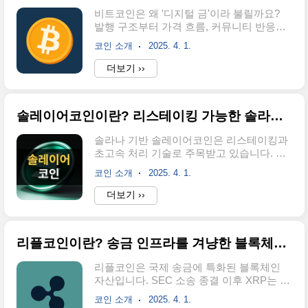
는 케이뱅크와 실명확인 계좌 제휴를 맺고
비트코인은 왜 '디지털 금'이라 불릴까요?
있어, 케이뱅크 계좌를 통해서만 원화 입출
발행 구조부터 가격 흐름, 커뮤니티 반응까
금이 가능합니다. 케이뱅크 계좌가 없다면
지 비트코인의 모든 것을 정리했습니다암호
케이뱅크 앱을 다운로드하여 비대면 계좌
코인 소개
2025. 4. 1.
화폐 대장 비트코인이란?비트코인은 2009
개설을 진행해야 합니다. 개설 후 업비트 앱
년 사토시 나카모토라는 가명의 개발자가
더보기 ››
에서 케이뱅크 계좌를 연동하는 절차를 거
공개한 세계 최초의 블록체인 기반 암호화
쳐야 합니다.2단계: 업비트 원화 입금 진행
폐입니다. 이인물은 베일에 쌓여있으며 아
입금전 케이뱅크에 원화가 있어야 됩니다.
직도 누구인지 정체가 밝혀지지 않았습니
예를..
솔레이어코인이란? 리스테이킹 가능한 솔라나 기반 레이어2 블록체인
다. 중앙 기관 없이 개인 간 직접 송금이 가
능한 탈중앙 구조를 목표로 탄생했으며, 비
솔라나 기반 솔레이어코인은 리스테이킹과
트코인 블록체인이라는 독립된 네트워크 위
초고속 처리 기술로 주목받고 있습니다. 어
에서 운영됩니다. 화폐의 본질적인 기능에
떤 구조와 가능성을 가졌는지 확인해 보도
집중한 프로젝트이며 영어 정식 표기는
코인 소개
2025. 4. 1.
록 하겠습니다. 솔레이어코인이란?솔레이
Bitcoin으로 BTC라는 약어도 자주 사용됩니
어는 솔라나 블록체인의 확장성과 유동성을
더보기 ››
다. 현재는 디지털 금이라는 별칭으로 불리
개선하기 위해 설계된 레이어2 인프라로, 기
며 암호화폐 시장의 기준점 역할을 하고 있
존 스테이킹 방식에 리스테이킹 구조를 결
습니다. 뒤늦게 출시된 다른 후발주자 코인
합해 SOL 토큰을 다시 예치할 수 있는 메커
들보다는 기술력..
리플코인이란? 송금 인프라를 겨냥한 블록체인 솔루션
니즘을 제공합니다. 이를 통해 사용자들은
기본 보상 외에 추가 수익을 얻을 수 있으며,
리플코인은 국제 송금에 특화된 블록체인
네트워크의 보안성과 탈중앙성을 강화하는
자산입니다. SEC 소송 종결 이후 XRP는 왜
데 기여합니다. 정식 표기는 Solayer이며, 토
다시 주목받고 있을까요? 리플코인이란리
큰 명칭은 LAYER입니다. 인프라형 유틸리
코인 소개
2025. 4. 1.
플코인은(XRP) 미국의 리플랩스가 개발한