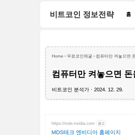
본문 바로가기
비트코인 정보전략
홈
Home
무료코인채굴
컴퓨터만 켜놓으면 돈을
컴퓨터만 켜놓으면 돈을
비트코인 분석가
2024. 12. 29.
https://mds-nvidia.com
광고
MDS테크 엔비디아 홈페이지