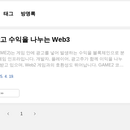
태그
방명록
고 수익을 나누는 Web3
(GAME2)는 게임 안에 광고를 넣어 발생하는 수익을 블록체인으로 분
 게임 인프라입니다. 개발자, 플레이어, 광고주가 함께 이익을 나누
받고 있으며, Web2 게임과의 호환성도 뛰어납니다. GAME2 코인
 GameBuild 생태계에서 사용되는 이더리움 기반의 유틸리티 토큰
5. 4. 19.
에서의 명칭은 게임빌드(GAME2)로 불리고 있습니다. GAME2의
거래지원 종료된 GAME(게임크레딧)과의 혼동을 막기 위해
기되었습니다.GameBuild는 게임 내 광고 수익을 개발자와 유저에게
››
 자체도 NFT처럼 거래할 수 있는 구조를 갖추고 있습니다. 플레이
임을 즐기기만 하는 것이 아니라, 광고에 참여..
1