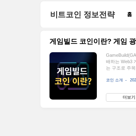
본문 바로가기
비트코인 정보전략
홈
게임빌드 코인이란? 게임 광
GameBuild
배하는 Web3
는 구조로 주목
이란GAME2는
코인 소개
202
입니다. 업비트
심볼명은 과거 
GAME2로 표
더보기 
분배하며, 광고
어는 단순히 게